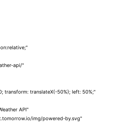
n:relative;"
ther-api/"
0; transform: translateX(-50%); left: 50%;"
Weather API"
nt.tomorrow.io/img/powered-by.svg"