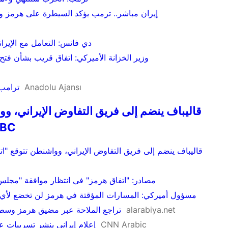
إيران مباشر.. ترمب يؤكد السيطرة على هرمز 
دي فانس: التعامل مع الإي
وزير الخزانة الأميركي: اتفاق قريب بشأن فت
Anadolu Ajansı
ترامب 
قاليباف ينضم إلى فريق التفاوض الإيراني، وواش
طهران بشأن مض
قاليباف ينضم إلى فريق التفاوض الإيراني، وواشنطن تتوقع "ات
مصادر: "اتفاق هرمز" في انتظار موافقة "مجلس ا
مسؤول أميركي: المسارات المؤقتة في هرمز لن تخضع لأي 
alarabiya.net
تراجع الملاحة عبر مضيق هرمز وسط 
CNN Arabic
إعلام إيراني ينشر تسريبات 