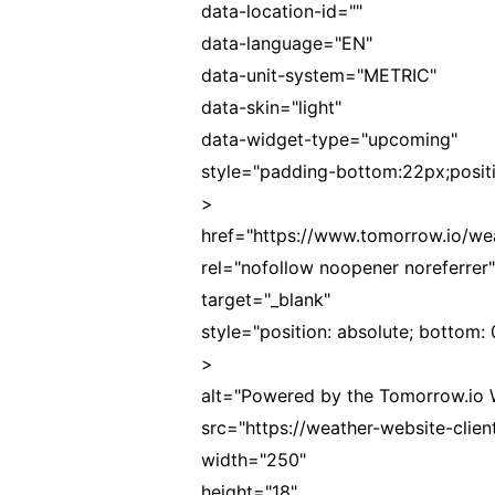
data-location-id=""
data-language="EN"
data-unit-system="METRIC"
data-skin="light"
data-widget-type="upcoming"
style="padding-bottom:22px;positio
>
href="https://www.tomorrow.io/wea
rel="nofollow noopener noreferrer"
target="_blank"
style="position: absolute; bottom: 
>
alt="Powered by the Tomorrow.io 
src="https://weather-website-clie
width="250"
height="18"