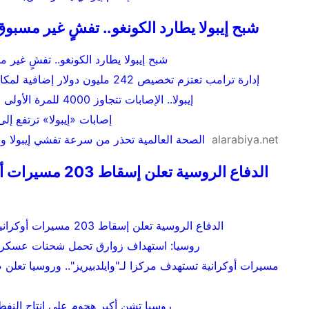
شبح إيبولا يطارد الكونغو.. تفشٍ غير مسبوق
شبح إيبولا يطارد الكونغو.. تفشٍ غير 
إدارة ترامب تعتزم تخصيص 242 مليون دولار إضافية لمكافحة تفشي إيبولا في أفريقيا
إيبولا.. الإصابات تتجاوز 4000 للمرة الأولى منذ تفشي الوباء
إصابات «إيبولا» ترتفع إلى 4053 في الكون
alarabiya.net
الصحة العالمية تحذر من سرعة تفشي إيبولا ووفيات ا
الدفاع الروسية تعل
الدفاع الروسية تعلن إسقاط 203 مسيرات أوكرانية الليلة الماضية
روسيا: استهداف زوارق تحمل شحنات عسكرية 
مسيرات أوكرانية تستهدف مركزا لـ"وايلدبيريز".. وروسيا تع
روسيا تشن أكبر هجوم على إنتاج النفط 