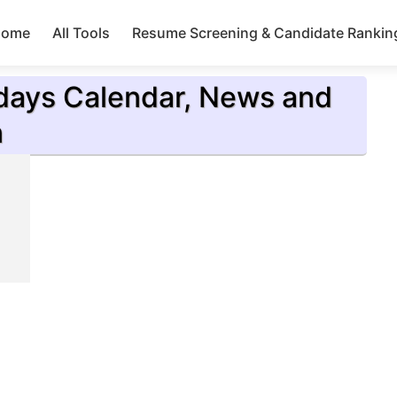
Skip to main content
Home
All Tools
Resume Screening & Candidate Rankin
idays Calendar, News and
n