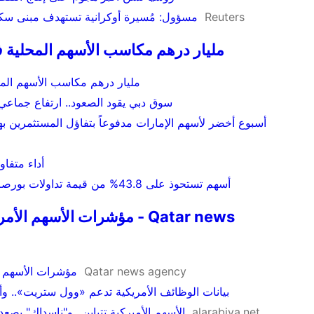
Reuters
مسؤول: مُسيرة أوكرانية تستهدف مبنى سكن
69 مليار درهم مكاسب الأسهم المحلية 
69 مليار درهم مكاسب الأسهم ال
سوق دبي يقود الصعود.. ارتفاع جماعي 
أسبوع أخضر لأسهم الإمارات مدفوعاً بتفاؤل المستثمرين به
أداء متفا
5 أسهم تستحوذ على 43.8% من قيمة تداولات بورصة أبوظبي اليوم
مؤشرات الأسهم الأمريكية تغ
Qatar news agency
مؤشرات الأسهم الأ
بيانات الوظائف الأمريكية تدعم «وول ستريت».. وأ
alarabiya.net
الأسهم الأميركية تتباين.. و"ناسداك" يصعد 0.71% بعد تراجع مفاجئ للوظائ