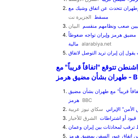
وطهران تتحدث عن اتفاق وشيك مع
مسقط
الجزيرة نت
رانيين صعب ونظامهم منقسم
البيان
ح مضيق هرمز وإيران تواجه ضغوطاً
alarabiya.net
مالية
يقول إن إيران تريد التوصل لاتفاق
نطن تتوقع "اتفاقاً قريباً" مع
يق هرمز - BBC
فاقاً قريباً" مع طهران بشأن مضيق
BBC
هرمز
لأمن" الإيراني
سكاي نيوز عربية
قيود أو اشتراطات
الشرق للأخبار
ترقب لمحادثات بين إيران وعمان
عن اتفاق عبور السفن بمضيق هرمز